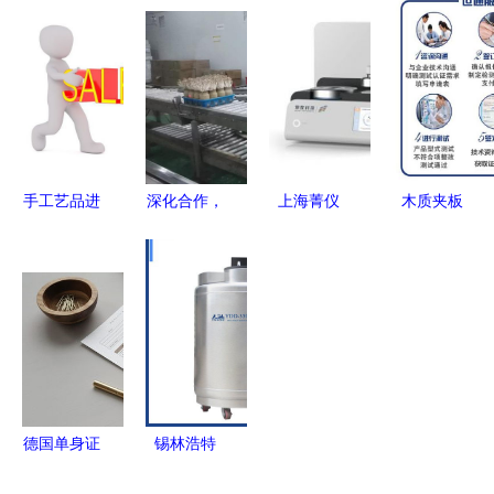
模板
工厂机械加
客户以服务
疗如何在红
（Word文
工制造的全
赢得用户信
海市场中破
档可下载
过程
赖
局而出
版）
手工艺品进
深化合作，
上海菁仪
木质夹板
行营销咨询
共谋发展
DSC/DTA
REACH测
应该注意哪
市投促局带
技术咨询详
试办理指南
些环节
队赴沪考
解 原理、
与技术交流
察，四个项
应用与优化
要点
目初显共鸣
策略
德国单身证
锡林浩特
明公证认证
1800升恒