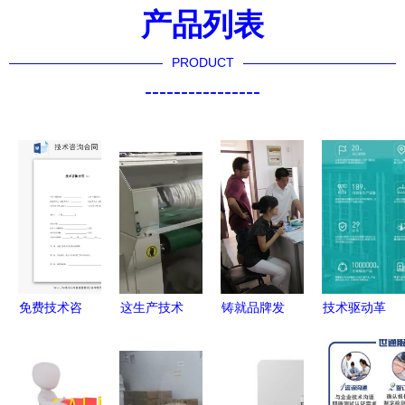
产品列表
PRODUCT
----------------
免费技术咨
这生产技术
铸就品牌发
技术驱动革
询合同规范
绝了 探秘
展，三星大
新 赛康医
模板
工厂机械加
客户以服务
疗如何在红
（Word文
工制造的全
赢得用户信
海市场中破