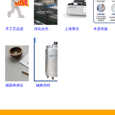
档可下载
过程
赖
局而出
版）
手工艺品进
深化合作，
上海菁仪
木质夹板
行营销咨询
共谋发展
DSC/DTA
REACH测
应该注意哪
市投促局带
技术咨询详
试办理指南
些环节
队赴沪考
解 原理、
与技术交流
察，四个项
应用与优化
要点
目初显共鸣
策略
德国单身证
锡林浩特
明公证认证
1800升恒
新流程指南
温容器气相
生物液氮罐