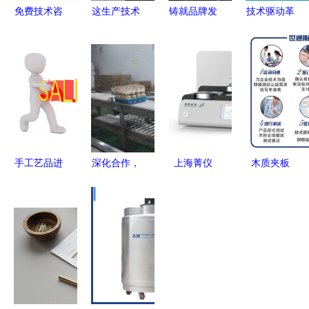
免费技术咨
这生产技术
铸就品牌发
技术驱动革
询合同规范
绝了 探秘
展，三星大
新 赛康医
模板
工厂机械加
客户以服务
疗如何在红
（Word文
工制造的全
赢得用户信
海市场中破
档可下载
过程
赖
局而出
版）
手工艺品进
深化合作，
上海菁仪
木质夹板
行营销咨询
共谋发展
DSC/DTA
REACH测
应该注意哪
市投促局带
技术咨询详
试办理指南
些环节
队赴沪考
解 原理、
与技术交流
察，四个项
应用与优化
要点
目初显共鸣
策略